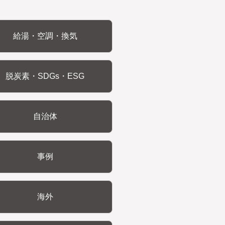
給湯・空調・換気
脱炭素・SDGs・ESG
自治体
事例
海外