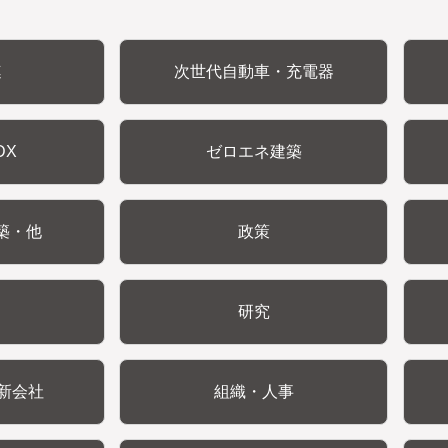
連
次世代自動車・充電器
DX
ゼロエネ建築
築・他
政策
研究
新会社
組織・人事