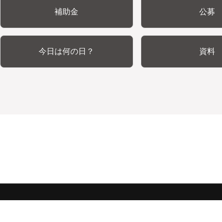
補助金
公募
今日は何の日？
資料
みんな