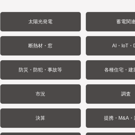
太陽光発電
蓄電関
断熱材・窓
AI・IoT・
防災・防犯・事故等
各種住宅・建
市況
調査
決算
提携・M&A・