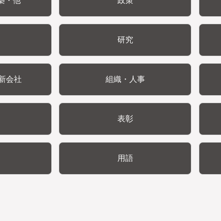
築・他
政策
研究
新会社
組織・人事
表彰
用語