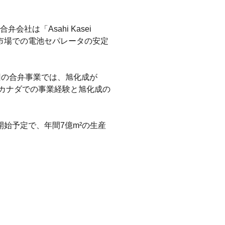
は「Asahi Kasei
定。北米市場での電池セパレータの安定
回の合弁事業では、旭化成が
年のカナダでの事業経験と旭化成の
開始予定で、年間7億m²の生産