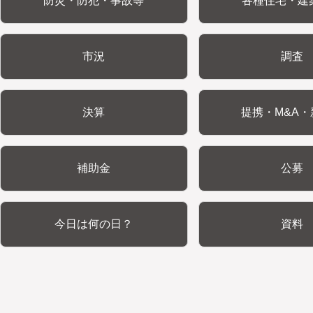
防災・防犯・事故等
各種住宅・建
市況
調査
決算
提携・M&A・
補助金
公募
今日は何の日？
資料