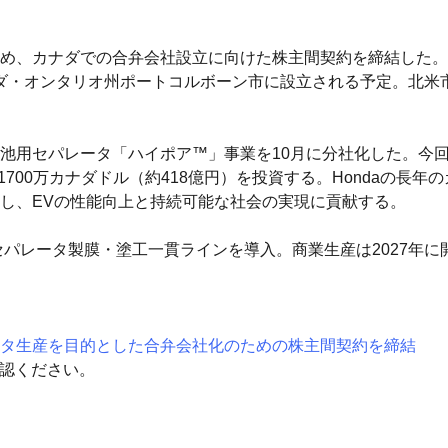
、カナダでの合弁会社設立に向けた株主間契約を締結した。合弁会社
（仮称）」として、カナダ・オンタリオ州ポートコルボーン市に設立される予
池用セパレータ「ハイポア™」事業を10月に分社化した。今
億1700万カナダドル（約418億円）を投資する。Hondaの長
し、EVの性能向上と持続可能な社会の実現に貢献する。
セパレータ製膜・塗工一貫ラインを導入。商業生産は2027年に
ータ生産を目的とした合弁会社化のための株主間契約を締結
確認ください。