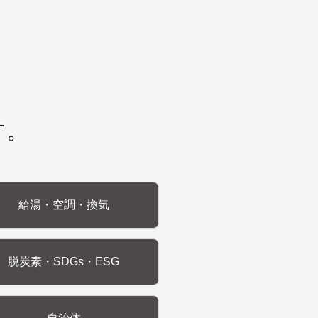
す。
給湯・空調・換気
脱炭素・SDGs・ESG