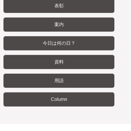
表彰
案内
今日は何の日？
資料
用語
Column