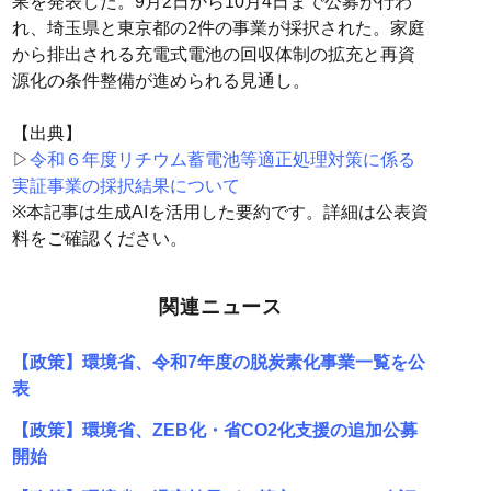
果を発表した。9月2日から10月4日まで公募が行わ
れ、埼玉県と東京都の2件の事業が採択された。家庭
から排出される充電式電池の回収体制の拡充と再資
源化の条件整備が進められる見通し。
【出典】
▷
令和６年度リチウム蓄電池等適正処理対策に係る
実証事業の採択結果について
※本記事は生成AIを活用した要約です。詳細は公表資
料をご確認ください。
関連ニュース
【政策】環境省、令和7年度の脱炭素化事業一覧を公
表
【政策】環境省、ZEB化・省CO2化支援の追加公募
開始