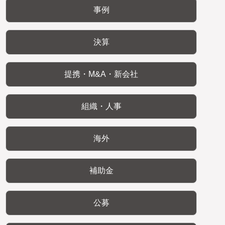
事例
決算
提携・M&A・新会社
組織・人事
海外
補助金
公募