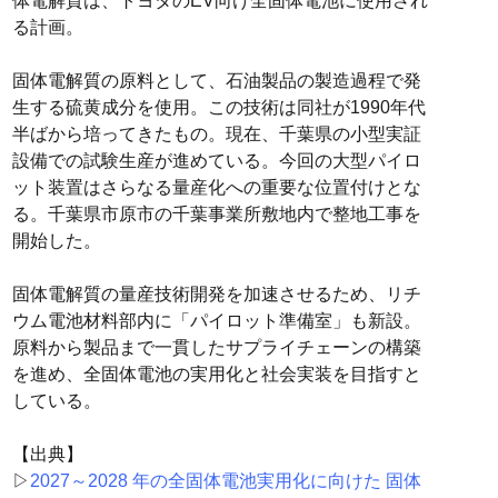
体電解質は、トヨタのEV向け全固体電池に使用され
る計画。
固体電解質の原料として、石油製品の製造過程で発
生する硫黄成分を使用。この技術は同社が1990年代
半ばから培ってきたもの。現在、千葉県の小型実証
設備での試験生産が進めている。今回の大型パイロ
ット装置はさらなる量産化への重要な位置付けとな
る。千葉県市原市の千葉事業所敷地内で整地工事を
開始した。
固体電解質の量産技術開発を加速させるため、リチ
ウム電池材料部内に「パイロット準備室」も新設。
原料から製品まで一貫したサプライチェーンの構築
を進め、全固体電池の実用化と社会実装を目指すと
している。
【出典】
▷
2027～2028 年の全固体電池実用化に向けた 固体