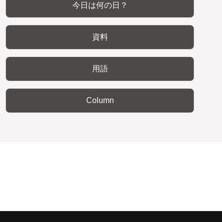
今日は何の日？
資料
用語
Column