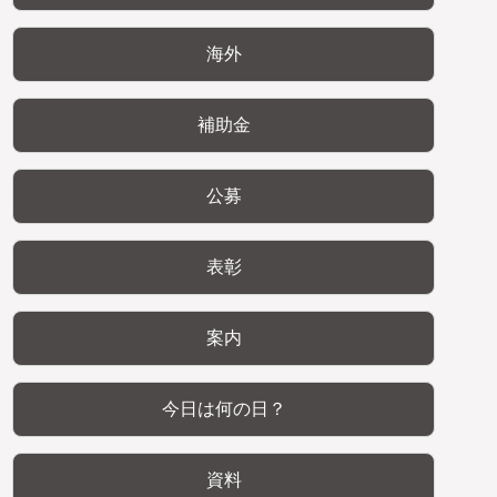
海外
補助金
公募
表彰
案内
今日は何の日？
資料