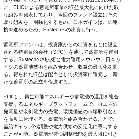
に、ELICによる蓄電所事業の収益最大化に向けた取
り組みを発表しており、今回のファンド設立はその
取り組みを一層強化するもの。日本ガイシはこの連
携を進めるため、Sustechへの出資も行う。
蓄電所ファンドは、投資家からの出資をもとに設立
される特別目的会社（SPC）を通じて蓄電所を運用
する。SustechのAI技術と電力運用ノウハウ、日本ガ
イシの蓄電池技術を組み合わせ、収益の最大化を図
る。得られた収益は配当として投資家に還元し、新
たな蓄電所の設立を促進する。
ELICは、再生可能エネルギーや蓄電池の運用を複合
支援するエネルギープラットフォームで、再エネの
発電量や余剰電力の売電、環境価値の市場取引など
を高度に管理する。蓄電池と組み合わせることで、
需給ギャップの調整や電力供給の安定化に寄与する
ことが可能。蓄電池が持つ調整機能を最大限に引き