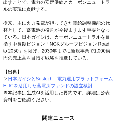
出すことで、電力の安定供給とカーボンニュートラ
ルの実現に貢献する。
従来、主に火力発電が担ってきた需給調整機能の代
替として、蓄電池の役割が今後ますます重要となっ
ている。日本ガイシは、カーボンニュートラルを目
指す中長期ビジョン「NGKグループビジョン Road
to 2050」を掲げ、2030年までに新規事業で1,000億
円の売上高を目指す戦略を推進している。
【出典】
▷
日本ガイシとSustech 電力運用プラットフォーム
ELICを活用した蓄電所ファンドの設立検討
※本記事は生成AIを活用した要約です。詳細は公表
資料をご確認ください。
関連ニュース