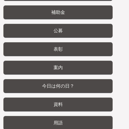
補助金
公募
表彰
案内
今日は何の日？
資料
用語