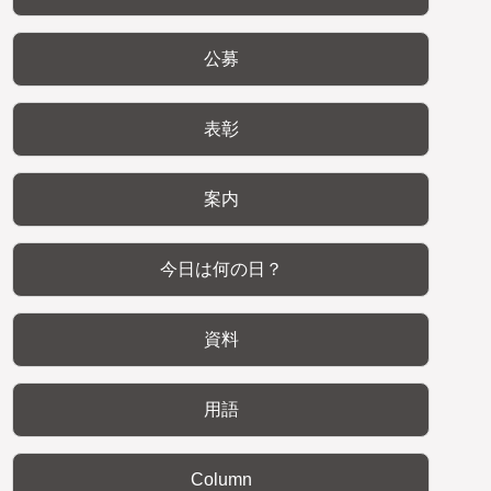
公募
表彰
案内
今日は何の日？
資料
用語
Column