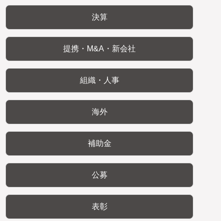
決算
提携・M&A・新会社
組織・人事
海外
補助金
公募
表彰