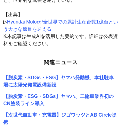
ど、世界的な成長を遂げている。
【出典】
▷
Hyundai Motorが全世界での累計生産台数1億台とい
う大きな節目を迎える
※本記事は生成AIを活用した要約です。詳細は公表資
料をご確認ください。
関連ニュース
【脱炭素・SDGs・ESG】ヤマハ発動機、本社駐車
場に太陽光発電設備新設
【脱炭素・ESG・SDGs】ヤマハ、二輪車業界初の
CN塗装ライン導入
【次世代自動車・充電器】ジゴワッツとAB Circle提
携