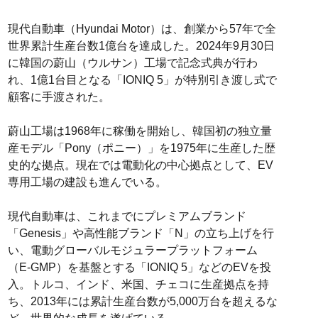
現代自動車（Hyundai Motor）は、創業から57年で全
世界累計生産台数1億台を達成した。2024年9月30日
に韓国の蔚山（ウルサン）工場で記念式典が行わ
れ、1億1台目となる「IONIQ 5」が特別引き渡し式で
顧客に手渡された。
蔚山工場は1968年に稼働を開始し、韓国初の独立量
産モデル「Pony（ポニー）」を1975年に生産した歴
史的な拠点。現在では電動化の中心拠点として、EV
専用工場の建設も進んでいる。
現代自動車は、これまでにプレミアムブランド
「Genesis」や高性能ブランド「N」の立ち上げを行
い、電動グローバルモジュラープラットフォーム
（E-GMP）を基盤とする「IONIQ 5」などのEVを投
入。トルコ、インド、米国、チェコに生産拠点を持
ち、2013年には累計生産台数が5,000万台を超えるな