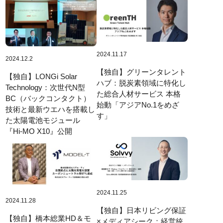
2024.11.17
2024.12.2
【独自】グリーンタレント
【独自】LONGi Solar
ハブ：脱炭素領域に特化し
Technology：次世代N型
た総合人材サービス 本格
BC（バックコンタクト）
始動「アジアNo.1をめざ
技術と最新ウエハを搭載し
す」
た太陽電池モジュール
『Hi-MO X10』公開
2024.11.25
2024.11.28
【独自】日本リビング保証
【独自】橋本総業HD＆モ
×メディアシーク：経営統