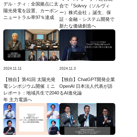
デル・ティ：全国拠点に太
合で『Solvvy（ソルヴィ
陽光発電を設置、カーボン
ー）株式会社 』誕生、保
ニュートラル率97％達成
証・金融・システム開発で
新たな価値創造へ
2024.11.11
2024.11.3
【独自】第41回 太陽光発
【独自】ChatGPT開発企業
電シンポジウム開催 ミニ
OpenAI 日本法人代表が語
レポート：地域共生で2040
るAI進化論
年 主力電源へ