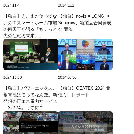
2024.11.4
2024.11.2
【独自】え、まだ使ってな
【独自】novis × LONGi ×
いの？スマートホーム市場
Sungrow、新製品合同発表
の四天王が語る「ちょっと
会 開催
先の住宅の未来。」
2024.10.30
2024.10.30
【独自】パワーエックス、
【独自】CEATEC 2024 開
蓄電池は使ってなんぼ。新
催ミニレポート
発想の再エネ電力サービス
「X-PPA」って何？