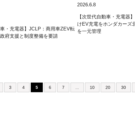
2026.6.8
【次世代自動車・充電器】
けEV充電をホンダカーズ
車・充電器】JCLP：商用車ZEV転
を一元管理
政府支援と制度整備を要請
3
4
5
6
7
...
10
20
30