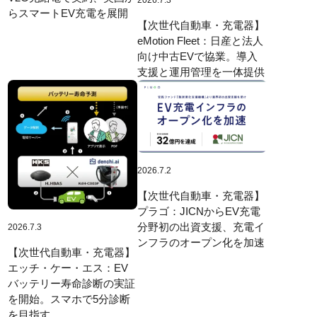
2026.7.3
らスマートEV充電を展開
【次世代自動車・充電器】
eMotion Fleet：日産と法人
向け中古EVで協業。導入
支援と運用管理を一体提供
2026.7.2
【次世代自動車・充電器】
プラゴ：JICNからEV充電
分野初の出資支援、充電イ
2026.7.3
ンフラのオープン化を加速
【次世代自動車・充電器】
エッチ・ケー・エス：EV
バッテリー寿命診断の実証
を開始。スマホで5分診断
を目指す