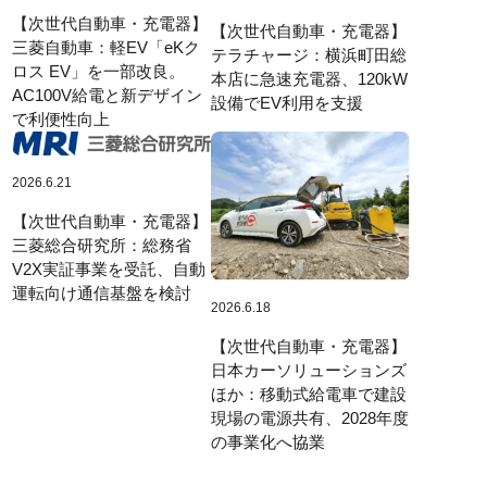
【次世代自動車・充電器】
【次世代自動車・充電器】
三菱自動車：軽EV「eKク
テラチャージ：横浜町田総
ロス EV」を一部改良。
本店に急速充電器、120kW
AC100V給電と新デザイン
設備でEV利用を支援
で利便性向上
2026.6.21
【次世代自動車・充電器】
三菱総合研究所：総務省
V2X実証事業を受託、自動
運転向け通信基盤を検討
2026.6.18
【次世代自動車・充電器】
日本カーソリューションズ
ほか：移動式給電車で建設
現場の電源共有、2028年度
の事業化へ協業