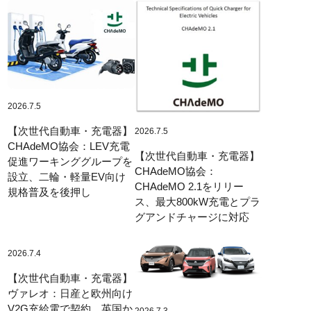
2026.7.5
【次世代自動車・充電器】
2026.7.5
CHAdeMO協会：LEV充電
【次世代自動車・充電器】
促進ワーキンググループを
CHAdeMO協会：
設立、二輪・軽量EV向け
CHAdeMO 2.1をリリー
規格普及を後押し
ス、最大800kW充電とプラ
グアンドチャージに対応
2026.7.4
【次世代自動車・充電器】
ヴァレオ：日産と欧州向け
V2G充給電で契約、英国か