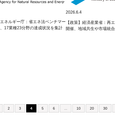
2026.6.4
エネルギー庁：省エネ法ベンチマー
【政策】経済産業省：再エ
、17業種23分野の達成状況を集計
開催、地域共生や市場統合
2
3
4
5
6
...
10
20
30