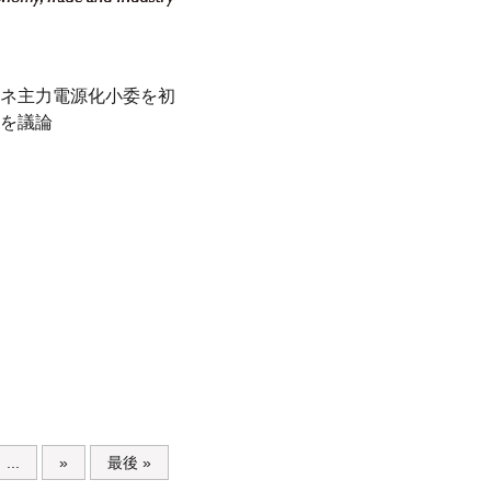
ネ主力電源化小委を初
を議論
...
»
最後 »