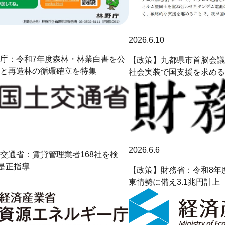
2026.6.10
庁：令和7年度森林・林業白書を公
【政策】九都県市首脳会議
と再造林の循環確立を特集
社会実装で国支援を求める
2026.6.6
交通省：賃貸管理業者168社を検
に是正指導
【政策】財務省：令和8年
東情勢に備え3.1兆円計上