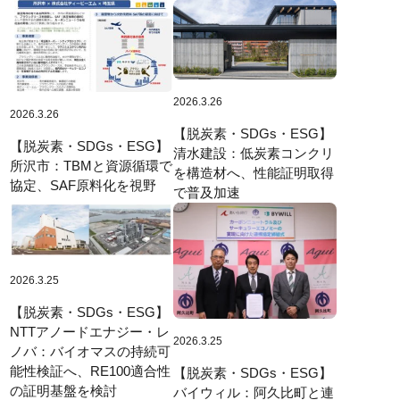
2026.3.26
2026.3.26
【脱炭素・SDGs・ESG】
【脱炭素・SDGs・ESG】
清水建設：低炭素コンクリ
所沢市：TBMと資源循環で
を構造材へ、性能証明取得
協定、SAF原料化を視野
で普及加速
2026.3.25
【脱炭素・SDGs・ESG】
NTTアノードエナジー・レ
2026.3.25
ノバ：バイオマスの持続可
能性検証へ、RE100適合性
【脱炭素・SDGs・ESG】
の証明基盤を検討
バイウィル：阿久比町と連