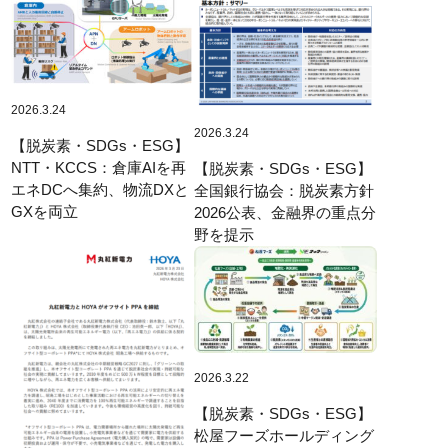
2026.3.24
2026.3.24
【脱炭素・SDGs・ESG】
NTT・KCCS：倉庫AIを再
【脱炭素・SDGs・ESG】
エネDCへ集約、物流DXと
全国銀行協会：脱炭素方針
GXを両立
2026公表、金融界の重点分
野を提示
2026.3.22
【脱炭素・SDGs・ESG】
松屋フーズホールディング