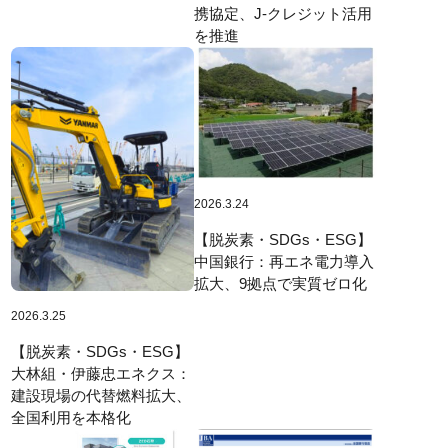
携協定、J-クレジット活用
を推進
2026.3.24
【脱炭素・SDGs・ESG】
中国銀行：再エネ電力導入
拡大、9拠点で実質ゼロ化
2026.3.25
【脱炭素・SDGs・ESG】
大林組・伊藤忠エネクス：
建設現場の代替燃料拡大、
全国利用を本格化