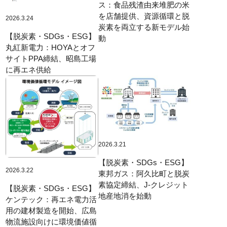
ス：食品残渣由来堆肥の米
を店舗提供、資源循環と脱
2026.3.24
炭素を両立する新モデル始
【脱炭素・SDGs・ESG】
動
丸紅新電力：HOYAとオフ
サイトPPA締結、昭島工場
に再エネ供給
2026.3.21
【脱炭素・SDGs・ESG】
2026.3.22
東邦ガス：阿久比町と脱炭
素協定締結、J-クレジット
【脱炭素・SDGs・ESG】
地産地消を始動
ケンテック：再エネ電力活
用の建材製造を開始、広島
物流施設向けに環境価値循