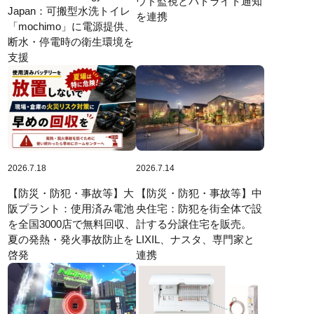
ウド監視とパトライト通知
Japan：可搬型水洗トイレ
を連携
「mochimo」に電源提供、
断水・停電時の衛生環境を
支援
2026.7.14
2026.7.18
【防災・防犯・事故等】中
【防災・防犯・事故等】大
央住宅：防犯を街全体で設
阪プラント：使用済み電池
計する分譲住宅を販売。
を全国3000店で無料回収、
LIXIL、ナスタ、専門家と
夏の発熱・発火事故防止を
連携
啓発