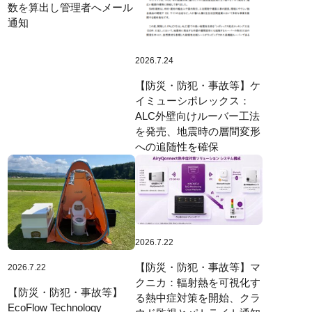
数を算出し管理者へメール
通知
2026.7.24
【防災・防犯・事故等】ケ
イミューシポレックス：
ALC外壁向けルーバー工法
を発売、地震時の層間変形
への追随性を確保
2026.7.22
【防災・防犯・事故等】マ
2026.7.22
クニカ：輻射熱を可視化す
【防災・防犯・事故等】
る熱中症対策を開始、クラ
EcoFlow Technology