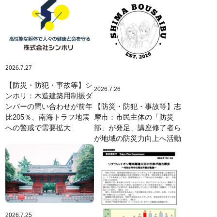
2026.7.27
【防災・防犯・事故等】シ
2026.7.26
ンホリ：木造建築用制振ダ
【防災・防犯・事故等】志
ンパーの問い合わせが前年
摩市：市民主体の「防災
比205％、南海トラフ地震
部」が発足、講座修了者ら
への警戒で需要拡大
が地域の防災力向上へ活動
2026.7.25