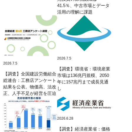
41.5％、中古市場とデータ
活用の理解に課題
2026.7.5
2026.7.5
【調査】環境省：環境産業
【調査】全国建設労働組合
市場は136兆円規模、2050
総連合：工務店アンケート
年に157兆円まで成長見通
結果を公表。物価高、法改
し
正、人手不足が経営を圧迫
2026.6.28
【調査】経済産業省：価格