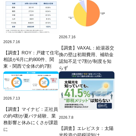
2026.7.16
2026.7.16
【調査】VAXAL：給湯器交
【調査】ROY：戸建て住宅
換の壁は初期費用、補助金
相談が6月に約800件、関
認知不足で7割が制度を知
東・関西で全体の約7割
らず
2026.7.13
【調査】マイナビ：正社員
の約4割が夏バテ経験、業
2026.7.8
務影響と休みにくさが課題
【調査】エレビスタ：太陽
に
光投資の節税認知は