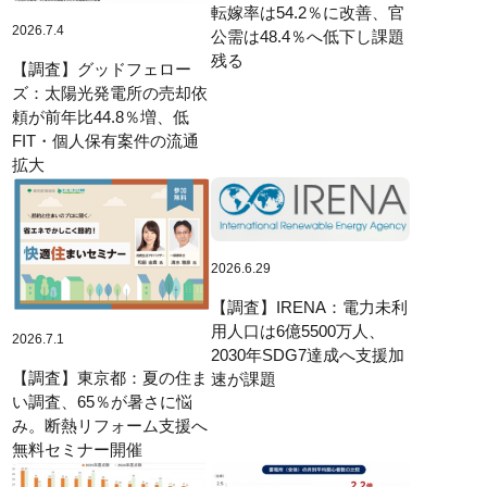
転嫁率は54.2％に改善、官
2026.7.4
公需は48.4％へ低下し課題
残る
【調査】グッドフェロー
ズ：太陽光発電所の売却依
頼が前年比44.8％増、低
FIT・個人保有案件の流通
拡大
2026.6.29
【調査】IRENA：電力未利
用人口は6億5500万人、
2026.7.1
2030年SDG7達成へ支援加
【調査】東京都：夏の住ま
速が課題
い調査、65％が暑さに悩
み。断熱リフォーム支援へ
無料セミナー開催