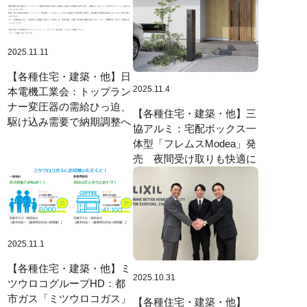
2025.11.11
【各種住宅・建築・他】日
2025.11.4
本電機工業会：トップラン
ナー変圧器の需給ひっ迫、
【各種住宅・建築・他】三
駆け込み需要で納期調整へ
協アルミ：宅配ボックス一
体型「フレムスModea」発
売 夜間受け取りも快適に
2025.11.1
【各種住宅・建築・他】ミ
2025.10.31
ツウロコグループHD：都
市ガス「ミツウロコガス」
【各種住宅・建築・他】