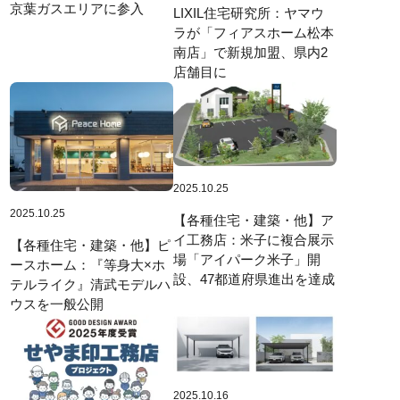
京葉ガスエリアに参入
LIXIL住宅研究所：ヤマウ
ラが「フィアスホーム松本
南店」で新規加盟、県内2
店舗目に
2025.10.25
2025.10.25
【各種住宅・建築・他】ア
イ工務店：米子に複合展示
【各種住宅・建築・他】ピ
場「アイパーク米子」開
ースホーム：『等身大×ホ
設、47都道府県進出を達成
テルライク』清武モデルハ
ウスを一般公開
2025.10.16