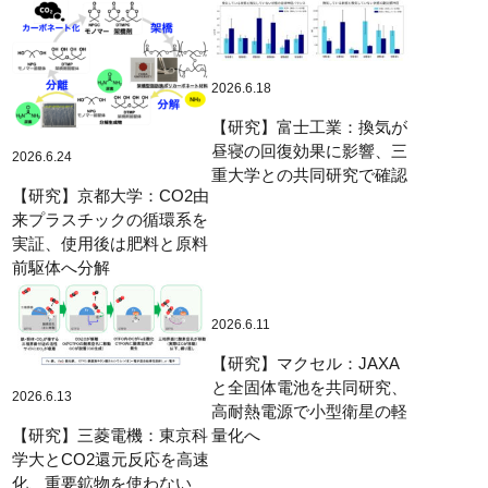
2026.6.18
【研究】富士工業：換気が
昼寝の回復効果に影響、三
2026.6.24
重大学との共同研究で確認
【研究】京都大学：CO2由
来プラスチックの循環系を
実証、使用後は肥料と原料
前駆体へ分解
2026.6.11
【研究】マクセル：JAXA
と全固体電池を共同研究、
2026.6.13
高耐熱電源で小型衛星の軽
【研究】三菱電機：東京科
量化へ
学大とCO2還元反応を高速
化、重要鉱物を使わない