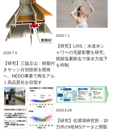
2026.7.1
【研究】LIXIL：水道水シ
ャワーの毛髪影響を研究。
2026.7.4
残留塩素除去で保水力低下
【研究】三協立山：樹脂付
を抑制
きサッシ分別技術を開発
へ、NEDO事業で再生アル
ミ高品質化を目指す
2026.6.28
【研究】住環境研究所：10
万件のHEMSデータと間取