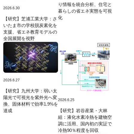
り情報を統合分析、住宅と
2026.6.30
暮らしの省エネ実態を可視
化
【研究】芝浦工業大学：さ
いたま市の学校脱炭素化を
支援、省エネ教育モデルの
全国展開を視野
2026.6.27
【研究】九州大学：弱い太
陽光で可視光を紫外光へ変
2026.6.25
換、固体材料で効率1.9%を
【研究】岩谷産業・大林
達成
組：液化水素冷熱を建物空
調に活用、国内初の実証で
冷熱90％程度を回収