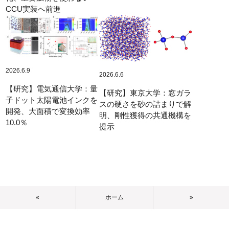
CCU実装へ前進
2026.6.9
2026.6.6
【研究】電気通信大学：量
【研究】東京大学：窓ガラ
子ドット太陽電池インクを
スの硬さを砂の詰まりで解
開発、大面積で変換効率
明、剛性獲得の共通機構を
10.0％
提示
«
ホーム
»