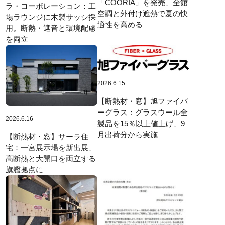
「COORIA」を発売、全館
ラ・コーポレーション：工
空調と外付け遮熱で夏の快
場ラウンジに木製サッシ採
適性を高める
用。断熱・遮音と環境配慮
を両立
2026.6.15
【断熱材・窓】旭ファイバ
ーグラス：グラスウール全
2026.6.16
製品を15％以上値上げ、9
月出荷分から実施
【断熱材・窓】サーラ住
宅：一宮展示場を新出展、
高断熱と大開口を両立する
旗艦拠点に