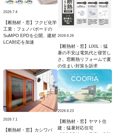
2026.7.4
【断熱材・窓】フクビ化学
工業：フェノバボードの
SuMPO EPDを公開、建材
2026.6.26
LCA対応を加速
【断熱材・窓】LIXIL：猛
暑の不安は電気代と寝苦し
さ。窓断熱リフォームで夏
の住まい対策を訴求
2026.6.23
2026.7.1
【断熱材・窓】ヤマト住
建：猛暑対応住宅
【断熱材・窓】カシワバ