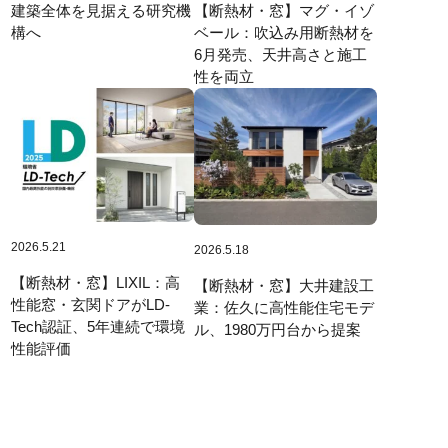
建築全体を見据える研究機
【断熱材・窓】マグ・イゾ
構へ
ベール：吹込み用断熱材を
6月発売、天井高さと施工
性を両立
2026.5.21
2026.5.18
【断熱材・窓】LIXIL：高
【断熱材・窓】大井建設工
性能窓・玄関ドアがLD-
業：佐久に高性能住宅モデ
Tech認証、5年連続で環境
ル、1980万円台から提案
性能評価