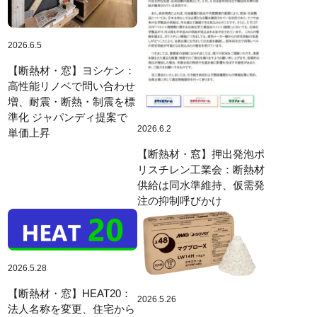
2026.6.5
【断熱材・窓】ヨシケン：
高性能リノベで問い合わせ
増、耐震・断熱・制震を標
準化 ジャパンディ提案で
2026.6.2
単価上昇
【断熱材・窓】押出発泡ポ
リスチレン工業会：断熱材
供給は同水準維持、仮需発
注の抑制呼びかけ
2026.5.28
【断熱材・窓】HEAT20：
2026.5.26
法人名称を変更、住宅から