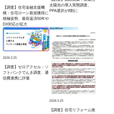
太陽光の導入実態調査、
【調査】住宅金融支援機
PPA選択が8割に
構：住宅ローン新規獲得に
積極姿勢、最長返済50年や
DX対応が拡大
2026.3.25
【調査】ゼロアクセル：ソ
フトバンクでんき調査、通
信費連携に評価
2026.3.25
【調査】住宅リフォーム推