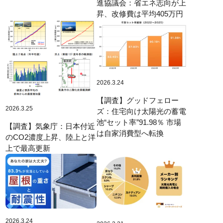
進協議会：省エネ志向が上
昇、改修費は平均405万円
2026.3.24
【調査】グッドフェロー
2026.3.25
ズ：住宅向け太陽光の蓄電
池“セット率”91.98％ 市場
【調査】気象庁：日本付近
は自家消費型へ転換
のCO2濃度上昇、陸上と洋
上で最高更新
2026.3.24