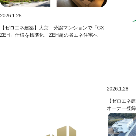
2026.1.28
【ゼロエネ建築】大京：分譲マンションで「GX
ZEH」仕様を標準化、ZEH超の省エネ住宅へ
2026.1.28
【ゼロエネ建
オーナー登録