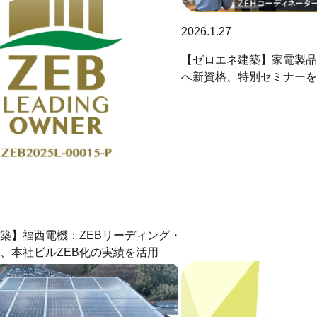
2026.1.27
【ゼロエネ建築】家電製品
へ新資格、特別セミナーを
築】福西電機：ZEBリーディング・
、本社ビルZEB化の実績を活用