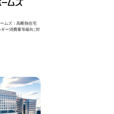
ームズ：高断熱住宅
ネルギー消費量等級8に対