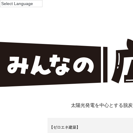
太陽光発電を中心とする脱炭